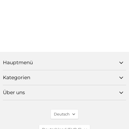
Hauptmenü
Kategorien
Über uns
Sprache
Deutsch
Translation