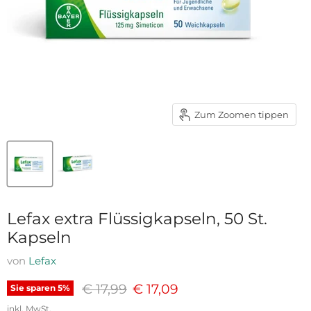
Zum Zoomen tippen
Lefax extra Flüssigkapseln, 50 St.
Kapseln
von
Lefax
Ursprünglicher Preis
Aktueller Preis
€ 17,99
€ 17,09
Sie sparen
5
%
inkl. MwSt.