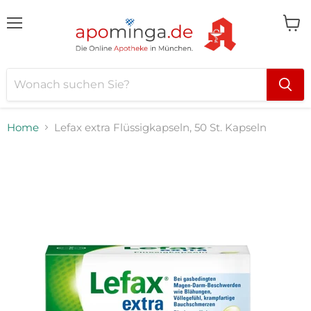
Menü
Ware
anzei
Home
Lefax extra Flüssigkapseln, 50 St. Kapseln